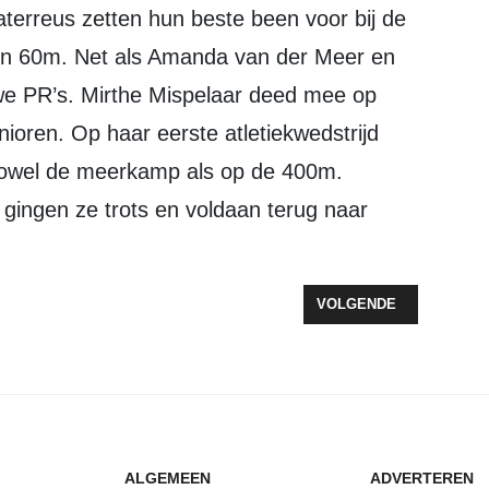
terreus zetten hun beste been voor bij de
en 60m. Net als Amanda van der Meer en
we PR’s. Mirthe Mispelaar deed mee op
ioren. Op haar eerste atletiekwedstrijd
owel de meerkamp als op de 400m.
gingen ze trots en voldaan terug naar
ATLETEN NAAR PEC INDOOR
VOLGENDE ARTIKEL: H
VOLGENDE
ALGEMEEN
ADVERTEREN