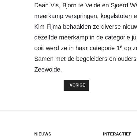
Daan Vis, Bjorn te Velde en Sjoerd Wa
meerkamp verspringen, kogelstoten 
Kim Fijma behaalden ze diverse nieu
dezelfde meerkamp in de categorie jun
e
ooit werd ze in haar categorie 1
op z
Samen met de begeleiders en ouders 
Zeewolde.
VORIG ARTIKEL: RECORDAANTAL 
VORIGE
NIEUWS
INTERACTIEF