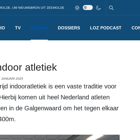
WOLDE, UW NIEUWSBRON UIT ZEEWOLDE
IO
TV
NIEUWS
DOSSIERS
LOZ PODCAST
CO
door atletiek
 JANUARI 2025
d indooratletiek is een vaste traditie voor
Hierbij komen uit heel Nederland atleten
men in de Galgenwaard om het tegen elkaar
 400m.