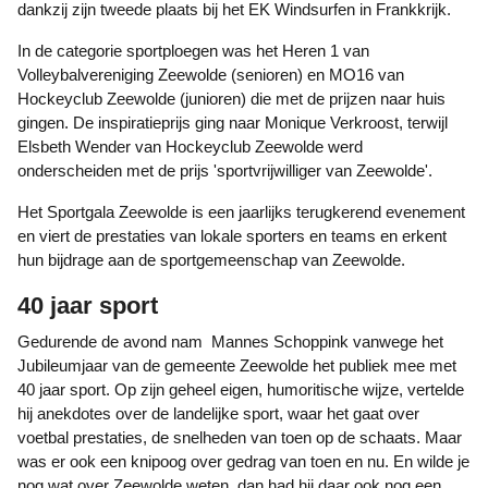
dankzij zijn tweede plaats bij het EK Windsurfen in Frankkrijk.
In de categorie sportploegen was het Heren 1 van
Volleybalvereniging Zeewolde (senioren) en MO16 van
Hockeyclub Zeewolde (junioren) die met de prijzen naar huis
gingen. De inspiratieprijs ging naar Monique Verkroost, terwijl
Elsbeth Wender van Hockeyclub Zeewolde werd
onderscheiden met de prijs 'sportvrijwilliger van Zeewolde'.
Het Sportgala Zeewolde is een jaarlijks terugkerend evenement
en viert de prestaties van lokale sporters en teams en erkent
hun bijdrage aan de sportgemeenschap van Zeewolde.
40 jaar sport
Gedurende de avond nam Mannes Schoppink vanwege het
Jubileumjaar van de gemeente Zeewolde het publiek mee met
40 jaar sport. Op zijn geheel eigen, humoritische wijze, vertelde
hij anekdotes over de landelijke sport, waar het gaat over
voetbal prestaties, de snelheden van toen op de schaats. Maar
was er ook een knipoog over gedrag van toen en nu. En wilde je
nog wat over Zeewolde weten, dan had hij daar ook nog een