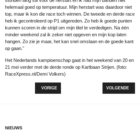
stonden lang stil voor de herstart en ik had mijn banden niet
helemaal goed op temperatuur. Mijn herstart was daardoor niet
top, maar ik kon die race toch winnen. De tweede en derde race
heb ik gecontroleerd op P1 uitgereden. Zo heb ik goede punten
kunnen scoren in de strijd om mijn titel te verdedigen. Na één
minder weekend zal ik zeker niet opgeven en mijn kop laten
hangen. Zo zie je maar, het kan snel omslaan en de goede kant
op gaan."
Het Nederlands kampioenschap gaat in het weekend van 20 en
21 mei verder met de derde ronde op Kartbaan Strijen. (foto:
RaceXpress.nl/Demi Volkers)
VORIG ARTIKEL: VAN DE WESTERINGH TERUG BIJ
VOLGENDE ARTI
VORIGE
VOLGENDE
NIEUWS