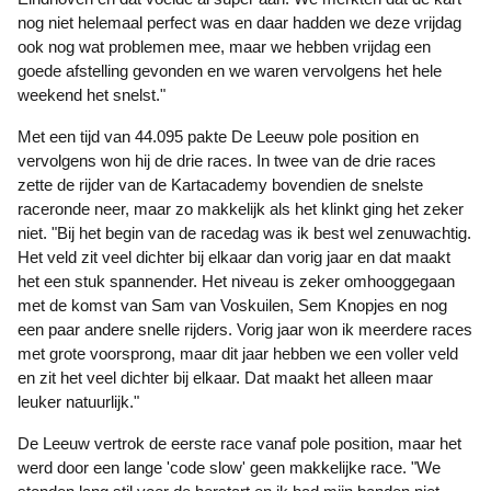
nog niet helemaal perfect was en daar hadden we deze vrijdag
ook nog wat problemen mee, maar we hebben vrijdag een
goede afstelling gevonden en we waren vervolgens het hele
weekend het snelst."
Met een tijd van 44.095 pakte De Leeuw pole position en
vervolgens won hij de drie races. In twee van de drie races
zette de rijder van de Kartacademy bovendien de snelste
raceronde neer, maar zo makkelijk als het klinkt ging het zeker
niet. "Bij het begin van de racedag was ik best wel zenuwachtig.
Het veld zit veel dichter bij elkaar dan vorig jaar en dat maakt
het een stuk spannender. Het niveau is zeker omhooggegaan
met de komst van Sam van Voskuilen, Sem Knopjes en nog
een paar andere snelle rijders. Vorig jaar won ik meerdere races
met grote voorsprong, maar dit jaar hebben we een voller veld
en zit het veel dichter bij elkaar. Dat maakt het alleen maar
leuker natuurlijk."
De Leeuw vertrok de eerste race vanaf pole position, maar het
werd door een lange 'code slow' geen makkelijke race. "We