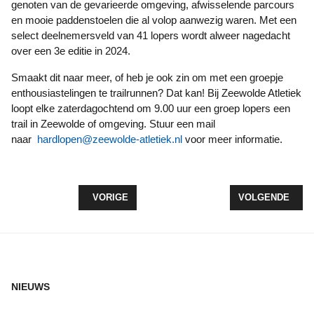
genoten van de gevarieerde omgeving, afwisselende parcours
en mooie paddenstoelen die al volop aanwezig waren. Met een
select deelnemersveld van 41 lopers wordt alweer nagedacht
over een 3e editie in 2024.
Smaakt dit naar meer, of heb je ook zin om met een groepje
enthousiastelingen te trailrunnen? Dat kan! Bij Zeewolde Atletiek
loopt elke zaterdagochtend om 9.00 uur een groep lopers een
trail in Zeewolde of omgeving. Stuur een mail
naar
hardlopen@zeewolde-atletiek.nl
voor meer informatie.
VORIG ARTIKEL: LAATSTE PONTLOOP ONGEDWO
VOLGENDE ARTIK
VORIGE
VOLGENDE
NIEUWS