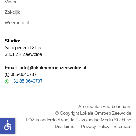
Video
Zakelijk
Weerbericht
Studio:
Schepenveld 21-5
3891 ZK Zeewolde
Email: info@lokaleomroepzeewolde.nl
085-0640737
+31 85 0640737
Alle rechten voorbehouden
© Copyright Lokale Omroep Zeewolde
LOZ is onderdeel van de Flevolandse Media Stichting
accessible
Disclaimer
-
Privacy Policy
-
Sitemap