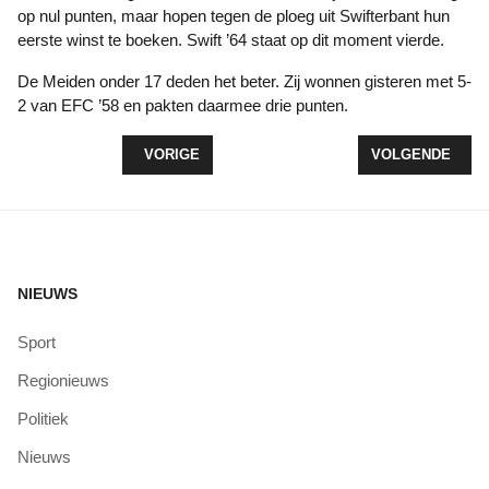
op nul punten, maar hopen tegen de ploeg uit Swifterbant hun
eerste winst te boeken. Swift ’64 staat op dit moment vierde.
De Meiden onder 17 deden het beter. Zij wonnen gisteren met 5-
2 van EFC ’58 en pakten daarmee drie punten.
VORIG ARTIKEL: WOLDERWIJD/DYZLE TOONT VE
VOLGENDE ARTI
VORIGE
VOLGENDE
NIEUWS
Sport
Regionieuws
Politiek
Nieuws