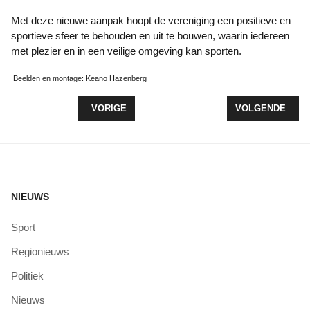
Met deze nieuwe aanpak hoopt de vereniging een positieve en
sportieve sfeer te behouden en uit te bouwen, waarin iedereen
met plezier en in een veilige omgeving kan sporten.
Beelden en montage: Keano Hazenberg
VORIG ARTIKEL: OPENINGSDAG HOCKEYCLUB Z
VOLGENDE ARTI
VORIGE
VOLGENDE
NIEUWS
Sport
Regionieuws
Politiek
Nieuws