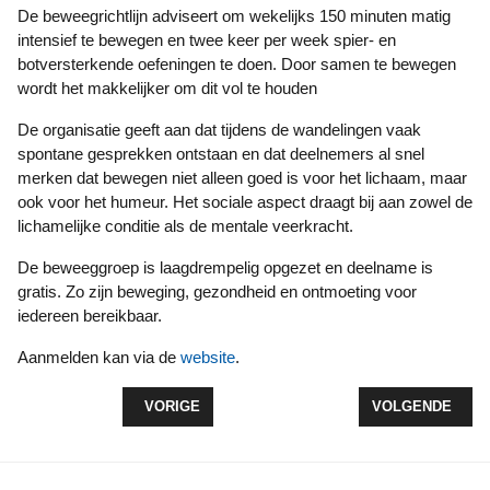
De beweegrichtlijn adviseert om wekelijks 150 minuten matig
intensief te bewegen en twee keer per week spier- en
botversterkende oefeningen te doen. Door samen te bewegen
wordt het makkelijker om dit vol te houden
De organisatie geeft aan dat tijdens de wandelingen vaak
spontane gesprekken ontstaan en dat deelnemers al snel
merken dat bewegen niet alleen goed is voor het lichaam, maar
ook voor het humeur. Het sociale aspect draagt bij aan zowel de
lichamelijke conditie als de mentale veerkracht.
De beweeggroep is laagdrempelig opgezet en deelname is
gratis. Zo zijn beweging, gezondheid en ontmoeting voor
iedereen bereikbaar.
Aanmelden kan via de
website
.
VORIG ARTIKEL: REGIONALE JEUGD CROSSCOMP
VOLGENDE ARTI
VORIGE
VOLGENDE