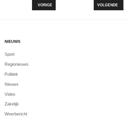
VORIG ARTIKEL: KV WOLDERWIJD WINT OVERTUI
VOLGENDE ARTI
VORIGE
VOLGENDE
NIEUWS
Sport
Regionieuws
Politiek
Nieuws
Video
Zakelijk
Weerbericht