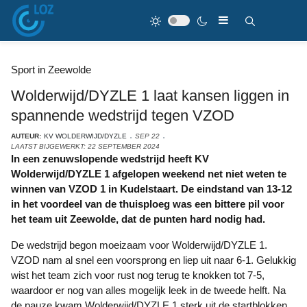
Sport in Zeewolde
Wolderwijd/DYZLE 1 laat kansen liggen in
spannende wedstrijd tegen VZOD
AUTEUR:
KV WOLDERWIJD/DYZLE
SEP 22
LAATST BIJGEWERKT: 22 SEPTEMBER 2024
In een zenuwslopende wedstrijd heeft KV
Wolderwijd/DYZLE 1 afgelopen weekend net niet weten te
winnen van VZOD 1 in Kudelstaart. De eindstand van 13-12
in het voordeel van de thuisploeg was een bittere pil voor
het team uit Zeewolde, dat de punten hard nodig had.
De wedstrijd begon moeizaam voor Wolderwijd/DYZLE 1.
VZOD nam al snel een voorsprong en liep uit naar 6-1. Gelukkig
wist het team zich voor rust nog terug te knokken tot 7-5,
waardoor er nog van alles mogelijk leek in de tweede helft. Na
de pauze kwam Wolderwijd/DYZLE 1 sterk uit de startblokken.