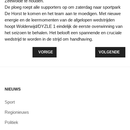
Zeewolde te houden."
De ploeg roept alle supporters op om zaterdag naar sportpark
De Horst te komen en het team aan te moedigen. Met nieuwe
energie en de leermomenten van de afgelopen wedstrijden
hoopt Wolderwijd/DYZLE 1 eindelijk de eerste overwinning van
het seizoen te behalen. Het belooft een spannende en cruciale
wedstrijd te worden in de strijd om handhaving.
VORIG ARTIKEL: BAS VAN DE GOOR OP BEZOEK
VOLGENDE ARTI
VORIGE
VOLGENDE
NIEUWS
Sport
Regionieuws
Politiek