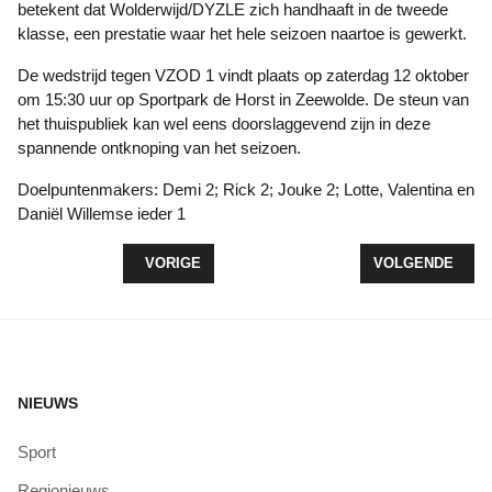
betekent dat Wolderwijd/DYZLE zich handhaaft in de tweede
klasse, een prestatie waar het hele seizoen naartoe is gewerkt.
De wedstrijd tegen VZOD 1 vindt plaats op zaterdag 12 oktober
om 15:30 uur op Sportpark de Horst in Zeewolde. De steun van
het thuispubliek kan wel eens doorslaggevend zijn in deze
spannende ontknoping van het seizoen.
Doelpuntenmakers: Demi 2; Rick 2; Jouke 2; Lotte, Valentina en
Daniël Willemse ieder 1
VORIG ARTIKEL: SIMAC LADIES TOUR DOET ZEEW
VOLGENDE ARTI
VORIGE
VOLGENDE
NIEUWS
Sport
Regionieuws