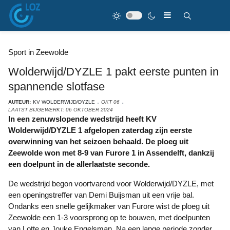
Sport in Zeewolde
Wolderwijd/DYZLE 1 pakt eerste punten in
spannende slotfase
AUTEUR:
KV WOLDERWIJD/DYZLE
OKT 06
LAATST BIJGEWERKT: 06 OKTOBER 2024
In een zenuwslopende wedstrijd heeft KV
Wolderwijd/DYZLE 1 afgelopen zaterdag zijn eerste
overwinning van het seizoen behaald. De ploeg uit
Zeewolde won met 8-9 van Furore 1 in Assendelft, dankzij
een doelpunt in de allerlaatste seconde.
De wedstrijd begon voortvarend voor Wolderwijd/DYZLE, met
een openingstreffer van Demi Buijsman uit een vrije bal.
Ondanks een snelle gelijkmaker van Furore wist de ploeg uit
Zeewolde een 1-3 voorsprong op te bouwen, met doelpunten
van Lotte en Jouke Engelsman. Na een lange periode zonder