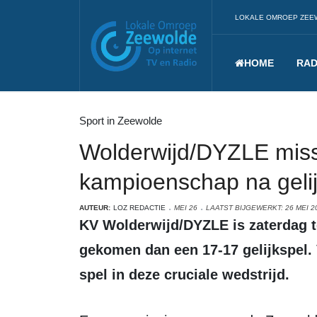
LOKALE OMROEP ZEE
HOME
RAD
Sport in Zeewolde
Wolderwijd/DYZLE mis
kampioenschap na gelij
AUTEUR:
LOZ REDACTIE
MEI 26
LAATST BIJGEWERKT: 26 MEI 2
KV Wolderwijd/DYZLE is zaterdag tegen Rapid in Zeewolde niet verder
gekomen dan een 17-17 gelijkspel. 
spel in deze cruciale wedstrijd.