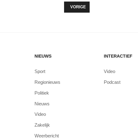
VORIG ARTIKEL: PODIUM VOOR Z
VORIGE
NIEUWS
INTERACTIEF
Sport
Video
Regionieuws
Podcast
Politiek
Nieuws
Video
Zakelijk
Weerbericht