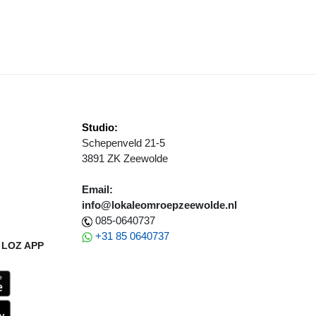
OLDERWIJD/DYZLE REVANCHEERT ZICH MET RUIME ZEGE OP ATLANT
Studio:
Schepenveld 21-5
3891 ZK Zeewolde
Email:
info@lokaleomroepzeewolde.nl
085-0640737
+31 85 0640737
LOZ APP