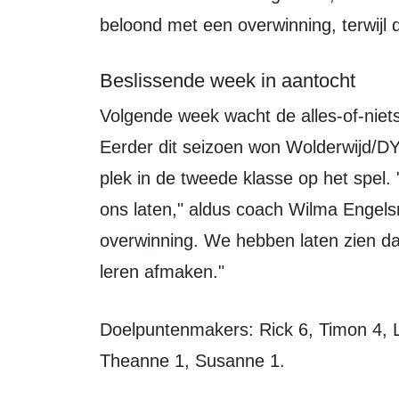
beloond met een overwinning, terwijl 
Beslissende week in aantocht
Volgende week wacht de alles-of-niets wedstrijd tegen HBC in Heemskerk.
Eerder dit seizoen won Wolderwijd/D
plek in de tweede klasse op het spel.
ons laten," aldus coach Wilma Engel
overwinning. We hebben laten zien d
leren afmaken."
Doelpuntenmakers: Rick 6, Timon 4, Lotte 2, Valentina 1, Jan 1, Bram 1,
Theanne 1, Susanne 1.