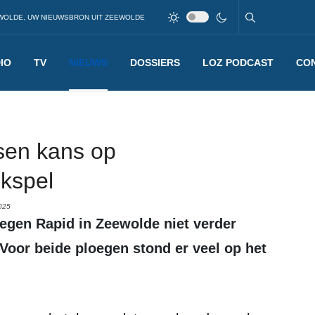
WOLDE, UW NIEUWSBRON UIT ZEEWOLDE
IO
TV
NIEUWS
DOSSIERS
LOZ PODCAST
CO
sen kans op
kspel
025
Voor beide ploegen stond er veel op het