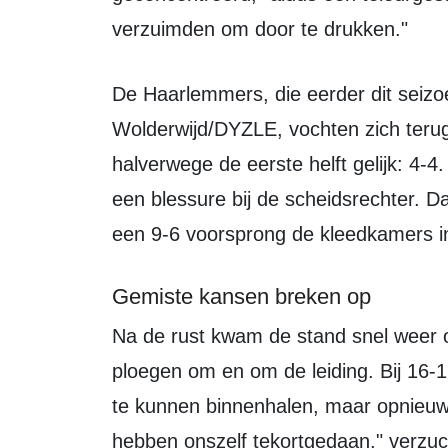
verzuimden om door te drukken."
De Haarlemmers, die eerder dit seizoen nog met 14-4 wonnen van
Wolderwijd/DYZLE, vochten zich terug
halverwege de eerste helft gelijk: 4-
een blessure bij de scheidsrechter. D
een 9-6 voorsprong de kleedkamers i
Gemiste kansen breken op
Na de rust kwam de stand snel weer op gelijk: 10-10. Hierna namen beide
ploegen om en om de leiding. Bij 16-
te kunnen binnenhalen, maar opnieuw 
hebben onszelf tekortgedaan," verzuc