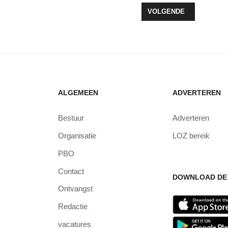
EEWOLDER TURNERS BIJ TOESTELFINALES IN VARSSEVELD
VOLGENDE ARTIKEL: W
VOLGENDE
ALGEMEEN
ADVERTEREN
Bestuur
Adverteren
Organisatie
LOZ bereik
PBO
Contact
DOWNLOAD DE 
Ontvangst
Redactie
vacatures