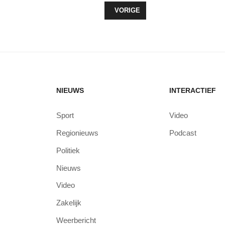
VORIG ARTIKEL: NIPT VERLIES V
VORIGE
NIEUWS
INTERACTIEF
Sport
Video
Regionieuws
Podcast
Politiek
Nieuws
Video
Zakelijk
Weerbericht