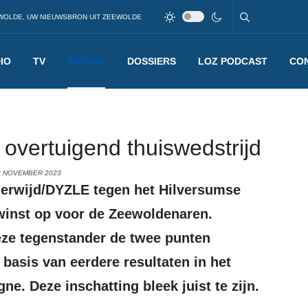
WOLDE, UW NIEUWSBRON UIT ZEEWOLDE
IO
TV
NIEUWS
DOSSIERS
LOZ PODCAST
CO
overtuigend thuiswedstrijd
9 NOVEMBER 2023
winst op voor de Zeewoldenaren.
eze tegenstander de twee punten
asis van eerdere resultaten in het
e. Deze inschatting bleek juist te zijn.