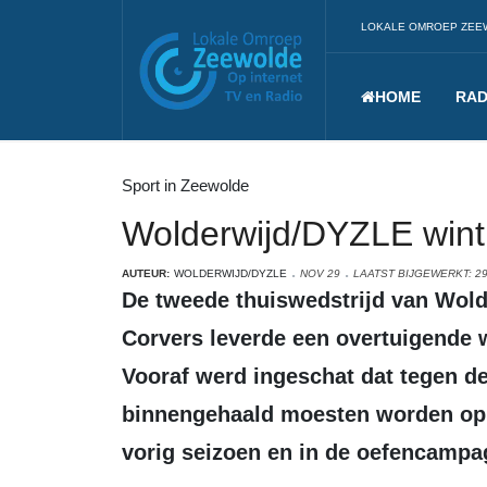
LOKALE OMROEP ZEE
HOME
RAD
Sport in Zeewolde
Wolderwijd/DYZLE wint 
AUTEUR:
WOLDERWIJD/DYZLE
NOV 29
LAATST BIJGEWERKT: 2
De tweede thuiswedstrijd van Wolderwijd/DYZLE tegen het Hilversumse
Corvers leverde een overtuigende 
Vooraf werd ingeschat dat tegen d
binnengehaald moesten worden op b
vorig seizoen en in de oefencampagn