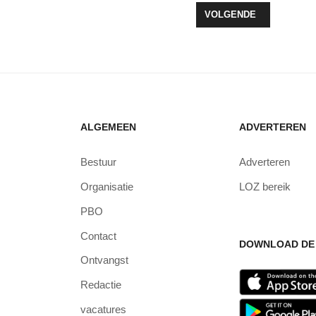
OOR KORFBALVERENIGING WOLDERWIJD/DYZLE IN VIANEN
VOLGENDE ARTIKEL: Z
VOLGENDE
ALGEMEEN
ADVERTEREN
Bestuur
Adverteren
Organisatie
LOZ bereik
PBO
Contact
DOWNLOAD DE 
Ontvangst
Redactie
vacatures