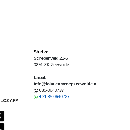
EVENHEUVELENLOOP ZORGT VOOR NIEUWE PERSOONLIJKE RECORD
Studio:
Schepenveld 21-5
3891 ZK Zeewolde
Email:
info@lokaleomroepzeewolde.nl
085-0640737
+31 85 0640737
LOZ APP