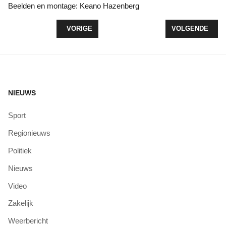
Beelden en montage: Keano Hazenberg
VORIG ARTIKEL: KV WOLDERWIJD/DYZLE 1 SPE
VOLGENDE ARTI
VORIGE
VOLGENDE
NIEUWS
Sport
Regionieuws
Politiek
Nieuws
Video
Zakelijk
Weerbericht