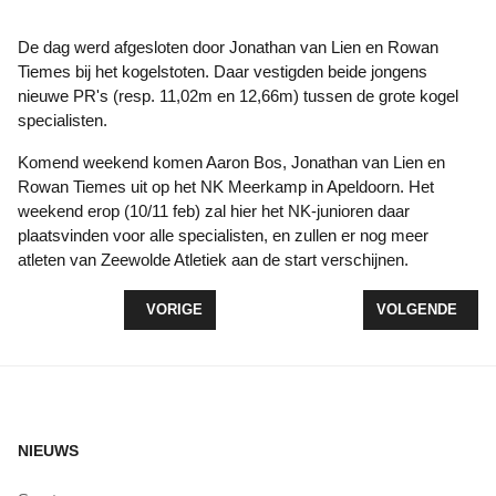
De dag werd afgesloten door Jonathan van Lien en Rowan
Tiemes bij het kogelstoten. Daar vestigden beide jongens
nieuwe PR's (resp. 11,02m en 12,66m) tussen de grote kogel
specialisten.
Komend weekend komen Aaron Bos, Jonathan van Lien en
Rowan Tiemes uit op het NK Meerkamp in Apeldoorn. Het
weekend erop (10/11 feb) zal hier het NK-junioren daar
plaatsvinden voor alle specialisten, en zullen er nog meer
atleten van Zeewolde Atletiek aan de start verschijnen.
VORIG ARTIKEL: WOLDERWIJD/DYZLE VERSTEVI
VOLGENDE ARTI
VORIGE
VOLGENDE
NIEUWS