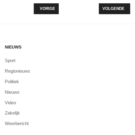
VORIG ARTIKEL: TOP 10 PLAATSEN NK ATLETIEK 
VOLGENDE ARTI
VORIGE
VOLGENDE
NIEUWS
Sport
Regionieuws
Politiek
Nieuws
Video
Zakelijk
Weerbericht