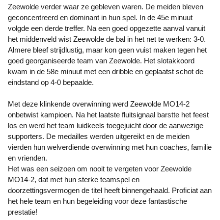
Zeewolde verder waar ze gebleven waren. De meiden bleven
geconcentreerd en dominant in hun spel. In de 45e minuut
volgde een derde treffer. Na een goed opgezette aanval vanuit
het middenveld wist Zeewolde de bal in het net te werken: 3-0.
Almere bleef strijdlustig, maar kon geen vuist maken tegen het
goed georganiseerde team van Zeewolde. Het slotakkoord
kwam in de 58e minuut met een dribble en geplaatst schot de
eindstand op 4-0 bepaalde.
Met deze klinkende overwinning werd Zeewolde MO14-2
onbetwist kampioen. Na het laatste fluitsignaal barstte het feest
los en werd het team luidkeels toegejuicht door de aanwezige
supporters. De medailles werden uitgereikt en de meiden
vierden hun welverdiende overwinning met hun coaches, familie
en vrienden.
Het was een seizoen om nooit te vergeten voor Zeewolde
MO14-2, dat met hun sterke teamspel en
doorzettingsvermogen de titel heeft binnengehaald. Proficiat aan
het hele team en hun begeleiding voor deze fantastische
prestatie!