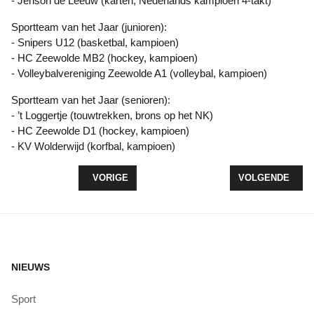
- Jenson de Leeuw (karten, Nederlands kampioen 4-takt)
Sportteam van het Jaar (junioren):
- Snipers U12 (basketbal, kampioen)
- HC Zeewolde MB2 (hockey, kampioen)
- Volleybalvereniging Zeewolde A1 (volleybal, kampioen)
Sportteam van het Jaar (senioren):
- ’t Loggertje (touwtrekken, brons op het NK)
- HC Zeewolde D1 (hockey, kampioen)
- KV Wolderwijd (korfbal, kampioen)
VORIG ARTIKEL: WANDELTOCHT MET ZEEWOLDE 
VOLGENDE ARTI
VORIGE
VOLGENDE
NIEUWS
Sport