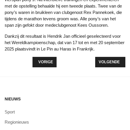
met de opstelling behaalde hij een tweede plaats. Twee van de
pony’s waren in bruikleen van clubgenoot Rex Pannekoek, die
tijdens de marathon tevens groom was. Alle pony’s van het
span zijn gefokt door medeclubgenoot Kees Oussoren.
Dankzij dit resultaat is Hendrik Jan officieel geselecteerd voor
het Wereldkampioenschap, dat van 17 tot en met 20 september
2025 plaatsvindt in Le Pin au Haras in Frankrijk.
VORIG ARTIKEL: KV WOLDERWIJD/DYZLE WINT 
VOLGENDE ARTIK
VORIGE
VOLGENDE
NIEUWS
Sport
Regionieuws