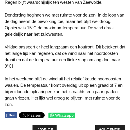
Regen blijft waarschijnlijk ten westen van Zeewolde.
Donderdag beginnen we met ruimte voor de zon. In de loop van
de dag neemt de bewolking toe, maar het blijft wel droog.
Opnieuw is 15°C de maximumtemperatuur. De wind draait
geleidelijk naar het zuidwesten.
Vrijdag passeert er heel langzaam een koufront. Dit betekent dat
het lange tijd kan regenen, dat de wind naar het noordoosten
draait en dat de temperatuur een flinke stap omlaag doet naar
9°C!
In het weekend blijft de wind uit het relatief koude noordoosten
waaien. De temperatuur komt overdag uit op een graad of 7 en
bij voldoende opklaringen kan het ’s nachts een paar graden
gaan vriezen. Het lijkt wel droog te blijven, met ruimte voor de
zon.
f
Whatsapp
Deel
VORIG ARTIKEL: RELATIEF KOUDE WEEK MET WI
VOLGENDE ARTI
VORIGE
VOLGENDE