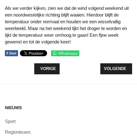
Als we verder kijken, zien we dat de wind volgend weekend uit
een noordwestelijke richting blijft waaien. Hierdoor blijft de
temperatuur onder normaal en houden we een wisselvallig
weerbeeld. Maar na het weekend lijkt het droger te worden en
lijkt de temperatuur weer omhoog te gaan! Een fijne week
gewenst en tot de volgende keer!
f
Whatsapp
Deel
VORIG ARTIKEL: HET WEERBERICHT TOT 8 JUNI 
VOLGENDE ARTI
VORIGE
VOLGENDE
NIEUWS
Sport
Regionieuws