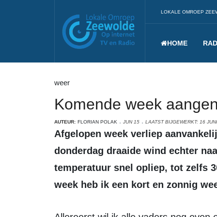
LOKALE OMROEP ZEE
HOME
RAD
weer
Komende week aangen
AUTEUR:
FLORIAN POLAK
JUN 15
LAATST BIJGEWERKT: 16 JUNI
Afgelopen week verliep aanvankelijk wisselvallig en vrij koud. Op
donderdag draaide wind echter naa
temperatuur snel opliep, tot zelfs
week heb ik een kort en zonnig wee