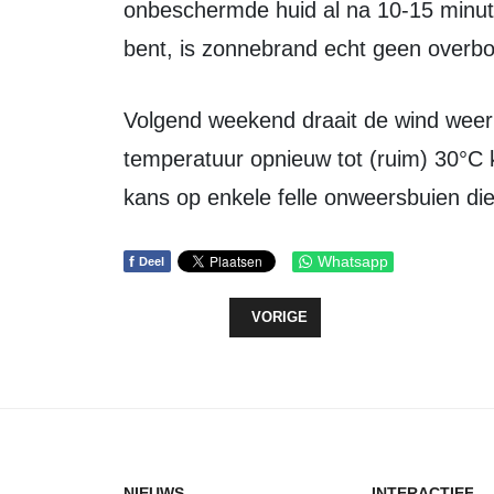
onbeschermde huid al na 10-15 minute
bent, is zonnebrand echt geen overbo
Volgend weekend draait de wind weer naar het zuidoosten, waardoor de
temperatuur opnieuw tot (ruim) 30°C k
kans op enkele felle onweersbuien die 
f
Whatsapp
Deel
VORIG ARTIKEL: EXTREEM WARM,
VORIGE
NIEUWS
INTERACTIEF