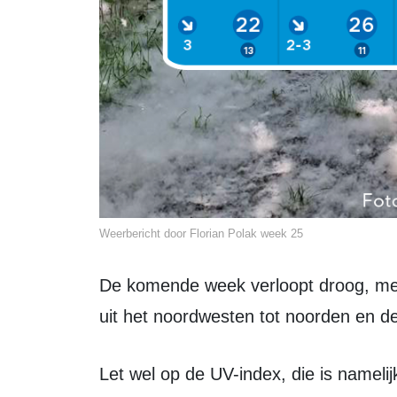
Weerbericht door Florian Polak week 25
De komende week verloopt droog, met veel ruimte voor de zon. De wind waait
uit het noordwesten tot noorden en d
Let wel op de UV-index, die is namelijk 7 komende week, waardoor een