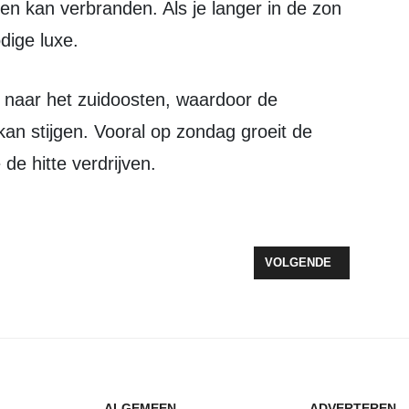
n kan verbranden. Als je langer in de zon
dige luxe.
an stijgen. Vooral op zondag groeit de
de hitte verdrijven.
 PLAKNACHTEN EN KANS OP ONWEER
VOLGENDE ARTIKEL: I
VOLGENDE
ALGEMEEN
ADVERTEREN