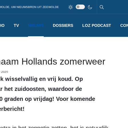
WOLDE, UW NIEUWSBRON UIT ZEEWOLDE
IO
TV
NIEUWS
DOSSIERS
LOZ PODCAST
CO
aam Hollands zomerweer
 2025
r het zuidoosten, waardoor de
 30 graden op vrijdag! Voor komende
rbericht!