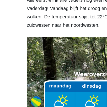
Allereerst wil ik alle vaders nog even extra in het zonnetje zetten, het is natuurlijk
Vaderdag! Vandaag blijft het droog en
wolken. De temperatuur stijgt tot 22°C
zuidwesten naar het noordwesten.