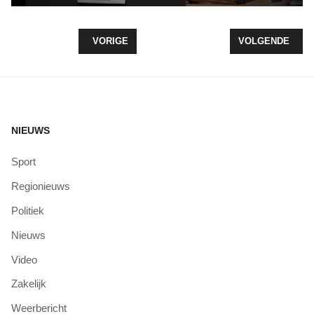
VORIG ARTIKEL: RAADSVERGADERING 11 FEBRUA
VOLGENDE ARTIK
VORIGE
VOLGENDE
NIEUWS
Sport
Regionieuws
Politiek
Nieuws
Video
Zakelijk
Weerbericht