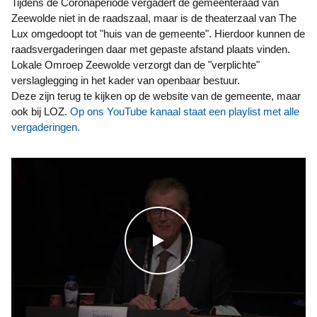
Tijdens de Coronaperiode vergadert de gemeenteraad van
Zeewolde niet in de raadszaal, maar is de theaterzaal van The
Lux omgedoopt tot "huis van de gemeente". Hierdoor kunnen de
raadsvergaderingen daar met gepaste afstand plaats vinden.
Lokale Omroep Zeewolde verzorgt dan de "verplichte"
verslaglegging in het kader van openbaar bestuur.
Deze zijn terug te kijken op de website van de gemeente, maar
ook bij LOZ.
Op ons YouTube kanaal staat een playlist met alle
vergaderingen.
WATCH THE VIDEO