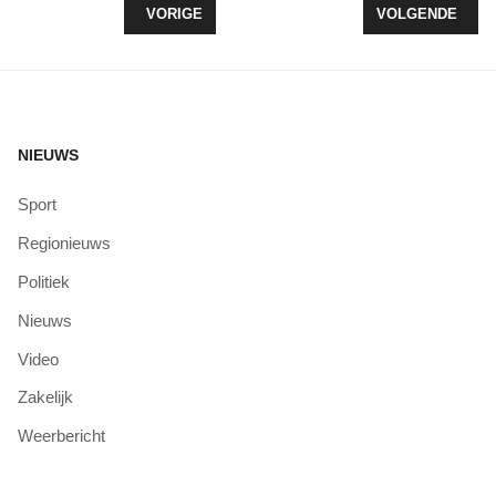
VORIG ARTIKEL: NAWAKA GONDELVAART
VOLGENDE ARTIK
VORIGE
VOLGENDE
NIEUWS
Sport
Regionieuws
Politiek
Nieuws
Video
Zakelijk
Weerbericht