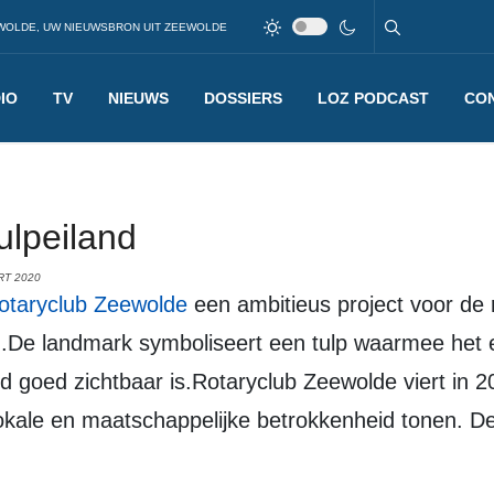
WOLDE, UW NIEUWSBRON UIT ZEEWOLDE
IO
TV
NIEUWS
DOSSIERS
LOZ PODCAST
CO
ulpeiland
RT 2020
otaryclub Zeewolde
een ambitieus project voor de 
De landmark symboliseert een tulp waarmee het eil
d goed zichtbaar is.Rotaryclub Zeewolde viert in 20
lokale en maatschappelijke betrokkenheid tonen. De 