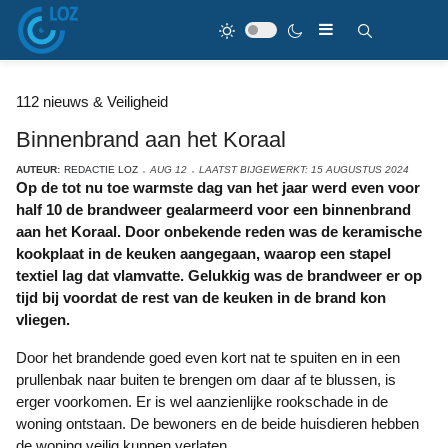
112 nieuws & Veiligheid
Binnenbrand aan het Koraal
AUTEUR:
REDACTIE LOZ
AUG 12
LAATST BIJGEWERKT: 15 AUGUSTUS 2024
Op de tot nu toe warmste dag van het jaar werd even voor
half 10 de brandweer gealarmeerd voor een binnenbrand
aan het Koraal. Door onbekende reden was de keramische
kookplaat in de keuken aangegaan, waarop een stapel
textiel lag dat vlamvatte. Gelukkig was de brandweer er op
tijd bij voordat de rest van de keuken in de brand kon
vliegen.
Door het brandende goed even kort nat te spuiten en in een
prullenbak naar buiten te brengen om daar af te blussen, is
erger voorkomen. Er is wel aanzienlijke rookschade in de
woning ontstaan. De bewoners en de beide huisdieren hebben
de woning veilig kunnen verlaten.