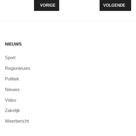
VORIG ARTIKEL: POLITIE ZOEKT DRIE JONGERE
VOLGENDE ARTI
VORIGE
VOLGENDE
NIEUWS
Sport
Regionieuws
Politiek
Nieuws
Video
Zakelijk
Weerbericht