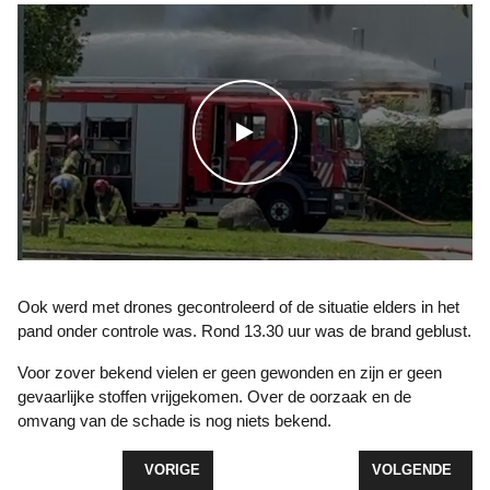
WATCH THE VIDEO
Ook werd met drones gecontroleerd of de situatie elders in het
pand onder controle was. Rond 13.30 uur was de brand geblust.
Voor zover bekend vielen er geen gewonden en zijn er geen
gevaarlijke stoffen vrijgekomen. Over de oorzaak en de
omvang van de schade is nog niets bekend.
VORIG ARTIKEL: GROTE INZET HULPDIENSTEN 
VOLGENDE ARTI
VORIGE
VOLGENDE