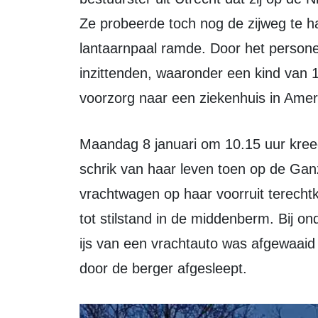
Ze probeerde toch nog de zijweg te ha
lantaarnpaal ramde. Door het persone
inzittenden, waaronder een kind van 1
voorzorg naar een ziekenhuis in Amer
Maandag 8 januari om 10.15 uur kreeg een 51-jarige bestuurster uit Lelystad de
schrik van haar leven toen op de G
vrachtwagen op haar voorruit terecht
tot stilstand in de middenberm. Bij o
ijs van een vrachtauto was afgewaaid 
door de berger afgesleept.