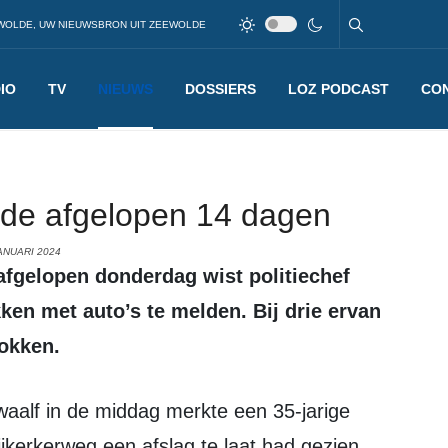
WOLDE, UW NIEUWSBRON UIT ZEEWOLDE
IO
TV
NIEUWS
DOSSIERS
LOZ PODCAST
CO
n de afgelopen 14 dagen
ANUARI 2024
en met auto’s te melden. Bij drie ervan
okken.
Nijkerkerweg een afslag te laat had gezien.