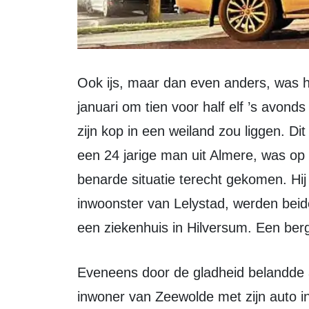
Ook ijs, maar dan even anders, was het geval op de Reigerweg. Maandag 15
januari om tien voor half elf ’s avon
zijn kop in een weiland zou liggen. Di
een 24 jarige man uit Almere, was op
benarde situatie terecht gekomen. Hij 
inwoonster van Lelystad, werden beid
een ziekenhuis in Hilversum. Een berg
Eveneens door de gladheid belandde aan de Ossekampweg een 39-jarige
inwoner van Zeewolde met zijn auto in