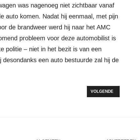
wagen was nagenoeg niet zichtbaar vanaf
 de auto komen. Nadat hij eenmaal, met pijn
door de brandweer werd hij naar het AMC
omend probleem voor deze automobilist is
e politie – niet in het bezit is van een
 hij desondanks een auto bestuurde zal hij de
MOTORVOERTUIGEN
VOLGENDE ARTIKEL: RU
VOLGENDE