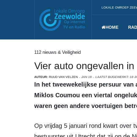
LOKALE OMROEP ZEE
HOME
RAD
112 nieuws & Veiligheid
Vier auto ongevallen i
AUTEUR:
RUUD VAN VELZEN
JAN 18
LAATST BIJGEWERKT: 18 J
In het tweewekelijkse persuur van afgelopen donderdag wist politiechef
Miklos Coumou een viertal ongelukk
waren geen andere voertuigen betr
Op vrijdag 5 januari rond kwart over twaalf in de middag merkte een 35-jarige
bestuurster uit Utrecht dat zij op de 