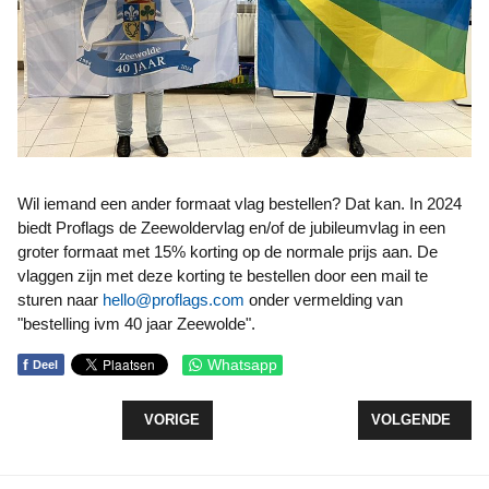
Wil iemand een ander formaat vlag bestellen? Dat kan. In 2024
biedt Proflags de Zeewoldervlag en/of de jubileumvlag in een
groter formaat met 15% korting op de normale prijs aan. De
vlaggen zijn met deze korting te bestellen door een mail te
sturen naar
hello@proflags.com
onder vermelding van
"bestelling ivm 40 jaar Zeewolde".
f
Whatsapp
Deel
VORIG ARTIKEL: NATTE VOETEN OP HET STRAN
VOLGENDE ARTI
VORIGE
VOLGENDE