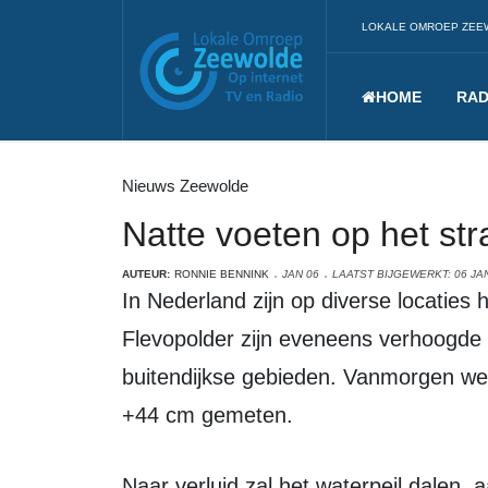
LOKALE OMROEP ZEE
HOME
RAD
Nieuws Zeewolde
Natte voeten op het st
AUTEUR:
RONNIE BENNINK
JAN 06
LAATST BIJGEWERKT: 06 JA
In Nederland zijn op diverse locaties hoge waterstanden en wateroverlast. In de
Flevopolder zijn eveneens verhoogde
buitendijkse gebieden. Vanmorgen we
+44 cm gemeten.
Naar verluid zal het waterpeil dalen, aangezien er water kan worden afgevoerd