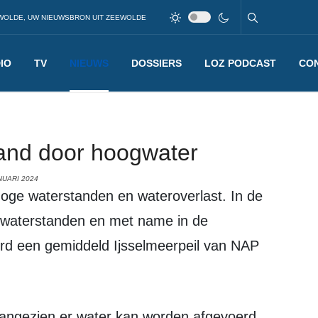
WOLDE, UW NIEUWSBRON UIT ZEEWOLDE
IO
TV
NIEUWS
DOSSIERS
LOZ PODCAST
CO
rand door hoogwater
NUARI 2024
 waterstanden en met name in de
rd een gemiddeld Ijsselmeerpeil van NAP