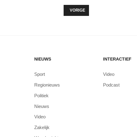
VORIG ARTIKEL: WIN EEN DE LEE
VORIGE
NIEUWS
INTERACTIEF
Sport
Video
Regionieuws
Podcast
Politiek
Nieuws
Video
Zakelijk