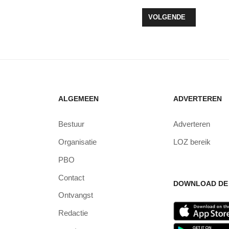
UW DAGHAP BIJ LOZ
VOLGENDE ARTIKEL: FI
VOLGENDE
ALGEMEEN
ADVERTEREN
Bestuur
Adverteren
Organisatie
LOZ bereik
PBO
Contact
DOWNLOAD DE 
Ontvangst
Redactie