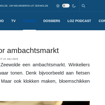
WOLDE, UW NIEUWSBRON UIT ZEEWOLDE
IO
TV
NIEUWS
DOSSIERS
LOZ PODCAST
CO
or ambachtsmarkt
: 21 JULI 2019
aar tonen. Denk bijvoorbeeld aan fietsen
. Maar ook klokken maken, bloemschikken