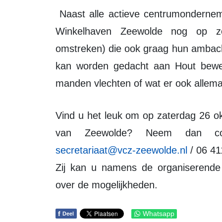
Naast alle actieve centrumondernemers (Horeca en Winkels) die mee doen is
Winkelhaven Zeewolde nog op z
omstreken) die ook graag hun ambach
kan worden gedacht aan Hout bewer
manden vlechten of wat er ook allema
Vind u het leuk om op zaterdag 26 oktober uw ambacht te tonen in het centrum
van Zeewolde? Neem dan co
secretariaat@vcz-zeewolde.nl
/ 06 4
Zij kan u namens de organiserende
over de mogelijkheden.
f
Whatsapp
Deel