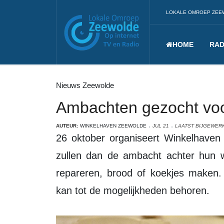
LOKALE OMROEP ZEE
HOME
RAD
Nieuws Zeewolde
Ambachten gezocht vo
AUTEUR:
WINKELHAVEN ZEEWOLDE
JUL 21
LAATST BIJGEWERKT
26 oktober organiseert Winkelhaven Zeewolde een ambachtsmarkt. Winkeliers
zullen dan de ambacht achter hun w
repareren, brood of koekjes maken
kan tot de mogelijkheden behoren.