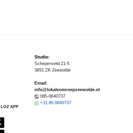
ETS ´M D´R IN IN ZEEWOLDE! ZATERDAG 24 AUGUSTUS
Studio:
Schepenveld 21-5
3891 ZK Zeewolde
Email:
info@lokaleomroepzeewolde.nl
085-0640737
+31 85 0640737
LOZ APP