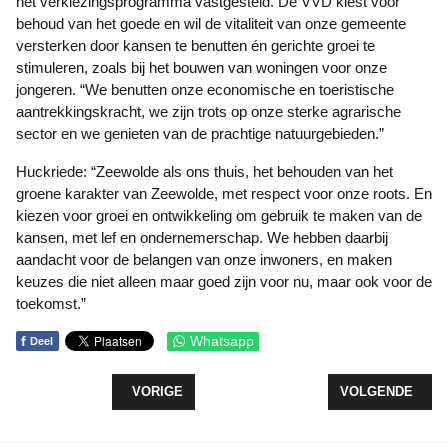
het verkiezingsprogramma vastgesteld. De VVD kiest voor
behoud van het goede en wil de vitaliteit van onze gemeente
versterken door kansen te benutten én gerichte groei te
stimuleren, zoals bij het bouwen van woningen voor onze
jongeren. “We benutten onze economische en toeristische
aantrekkingskracht, we zijn trots op onze sterke agrarische
sector en we genieten van de prachtige natuurgebieden.”
Huckriede: “Zeewolde als ons thuis, het behouden van het
groene karakter van Zeewolde, met respect voor onze roots. En
kiezen voor groei en ontwikkeling om gebruik te maken van de
kansen, met lef en ondernemerschap. We hebben daarbij
aandacht voor de belangen van onze inwoners, en maken
keuzes die niet alleen maar goed zijn voor nu, maar ook voor de
toekomst.”
f
Whatsapp
Deel
VORIG ARTIKEL: MOGELIJKHEID TOT STELLEN V
VOLGENDE ARTI
VORIGE
VOLGENDE