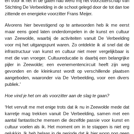
en voor ik het in de gaten had werd mij het voorzitterschap van
Stichting De Verbeelding in de schoot gelegd door de tot dan toe
zittende en energieke voorzitter Frans Meijer.
Alvorens hier bevestigend op te antwoorden heb ik me eerst
maar eens goed laten onderdompelen in de kunst en cultuur
van Zeewolde, waarbij de activiteiten vanuit De Verbeelding
voor mij het uitgangspunt waren. Zo ontdekte ik al snel dat de
infrastructuur van kunst en cultuur niet meer vergelijkbaar is
met die van vroeger. Cultuureducatie is daarbij een belangrijke
pijler in Zeewolde; een evenementencircuit heeft zijn weg
gevonden en de kleinkunst wordt op verschillende plaatsen
aangeboden, waaronder via De Verbeelding, voor een divers
publiek.’
Hoe vind je het om als voorzitter aan de slag te gaan?
‘Het vervult me met enige trots dat ik nu in Zeewolde mede dat
karretje mag trekken vanuit De Verbeelding, samen met een
aantal fantastische mensen die dezelfde passie voor kunst en
cultuur voelen als ik. Het moment om in te stappen is niet erg
gelukkig. Ik heb helaas in de periode dat ik hier woon nog geen