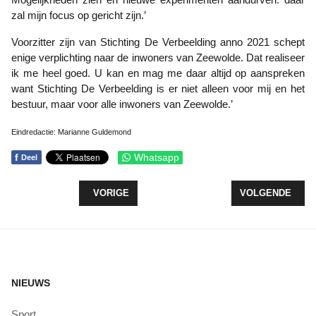
zal mijn focus op gericht zijn.’
Voorzitter zijn van Stichting De Verbeelding anno 2021 schept
enige verplichting naar de inwoners van Zeewolde. Dat realiseer
ik me heel goed. U kan en mag me daar altijd op aanspreken
want Stichting De Verbeelding is er niet alleen voor mij en het
bestuur, maar voor alle inwoners van Zeewolde.’
Eindredactie: Marianne Guldemond
f
Whatsapp
Deel
VORIG ARTIKEL: SLEE- EN SNOWWORKOUT ATLE
VOLGENDE ARTI
VORIGE
VOLGENDE
NIEUWS
Sport