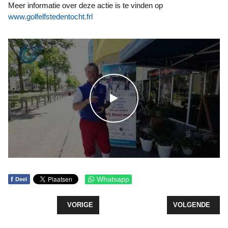
Meer informatie over deze actie is te vinden op
www.golfelfstedentocht.frl
WATCH THE VIDEO
f
Whatsapp
Deel
VORIG ARTIKEL: ZEEWOLDE GENIET VAN EERSTE
VOLGENDE ARTI
VORIGE
VOLGENDE