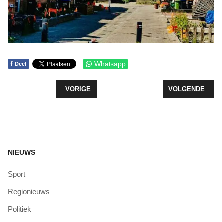
f
Whatsapp
Deel
VORIG ARTIKEL: AUKE HEMPENIUS KLAAR VOOR
VOLGENDE ARTI
VORIGE
VOLGENDE
NIEUWS
Sport
Regionieuws
Politiek