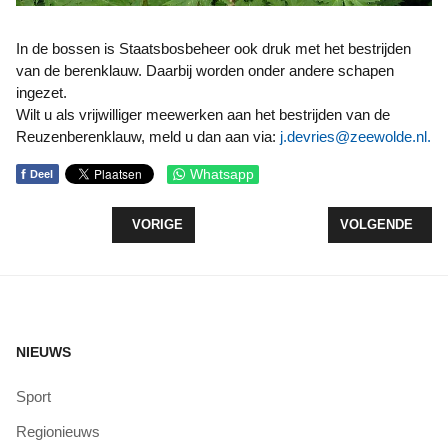
In de bossen is Staatsbosbeheer ook druk met het bestrijden
van de berenklauw. Daarbij worden onder andere schapen
ingezet.
Wilt u als vrijwilliger meewerken aan het bestrijden van de
Reuzenberenklauw, meld u dan aan via:
j.devries@zeewolde.nl
.
f
Whatsapp
Deel
VORIG ARTIKEL: BESTRIJDING EIKENPROCESSIE
VOLGENDE ARTI
VORIGE
VOLGENDE
NIEUWS
Sport
Regionieuws