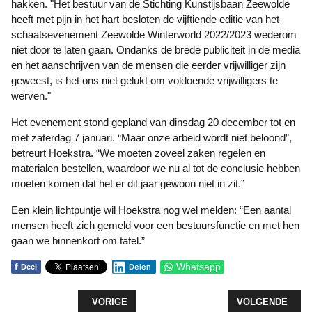
hakken. "Het bestuur van de Stichting Kunstijsbaan Zeewolde
heeft met pijn in het hart besloten de vijftiende editie van het
schaatsevenement Zeewolde Winterworld 2022/2023 wederom
niet door te laten gaan. Ondanks de brede publiciteit in de media
en het aanschrijven van de mensen die eerder vrijwilliger zijn
geweest, is het ons niet gelukt om voldoende vrijwilligers te
werven."
Het evenement stond gepland van dinsdag 20 december tot en
met zaterdag 7 januari. “Maar onze arbeid wordt niet beloond”,
betreurt Hoekstra. “We moeten zoveel zaken regelen en
materialen bestellen, waardoor we nu al tot de conclusie hebben
moeten komen dat het er dit jaar gewoon niet in zit.”
Een klein lichtpuntje wil Hoekstra nog wel melden: “Een aantal
mensen heeft zich gemeld voor een bestuursfunctie en met hen
gaan we binnenkort om tafel.”
f
Whatsapp
Delen
Deel
VORIG ARTIKEL: SEDUM DAKTERRAS CARRÉ FEE
VOLGENDE ARTI
VORIGE
VOLGENDE