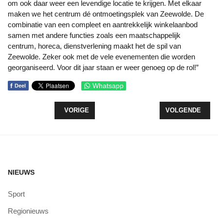
om ook daar weer een levendige locatie te krijgen. Met elkaar
maken we het centrum dé ontmoetingsplek van Zeewolde. De
combinatie van een compleet en aantrekkelijk winkelaanbod
samen met andere functies zoals een maatschappelijk
centrum, horeca, dienstverlening maakt het de spil van
Zeewolde. Zeker ook met de vele evenementen die worden
georganiseerd. Voor dit jaar staan er weer genoeg op de rol!”
f
Whatsapp
Deel
VORIG ARTIKEL: WORKSHOPS, EXPOSITIES EN M
VOLGENDE ARTI
VORIGE
VOLGENDE
NIEUWS
Sport
Regionieuws