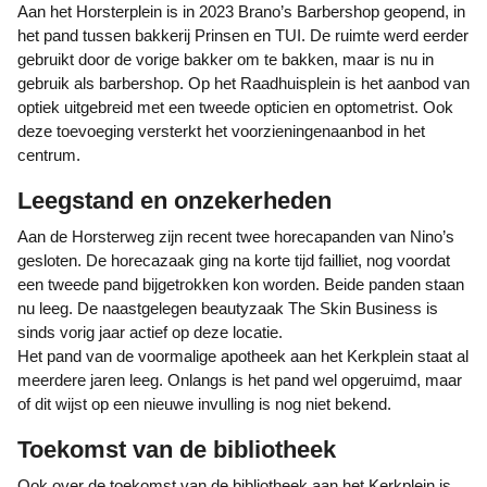
Aan het Horsterplein is in 2023 Brano’s Barbershop geopend, in
het pand tussen bakkerij Prinsen en TUI. De ruimte werd eerder
gebruikt door de vorige bakker om te bakken, maar is nu in
gebruik als barbershop. Op het Raadhuisplein is het aanbod van
optiek uitgebreid met een tweede opticien en optometrist. Ook
deze toevoeging versterkt het voorzieningenaanbod in het
centrum.
Leegstand en onzekerheden
Aan de Horsterweg zijn recent twee horecapanden van Nino’s
gesloten. De horecazaak ging na korte tijd failliet, nog voordat
een tweede pand bijgetrokken kon worden. Beide panden staan
nu leeg. De naastgelegen beautyzaak The Skin Business is
sinds vorig jaar actief op deze locatie.
Het pand van de voormalige apotheek aan het Kerkplein staat al
meerdere jaren leeg. Onlangs is het pand wel opgeruimd, maar
of dit wijst op een nieuwe invulling is nog niet bekend.
Toekomst van de bibliotheek
Ook over de toekomst van de bibliotheek aan het Kerkplein is