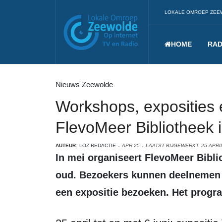
LOKALE OMROEP ZEE
HOME
RAD
Nieuws Zeewolde
Workshops, exposities 
FlevoMeer Bibliotheek 
AUTEUR:
LOZ REDACTIE
APR 25
LAATST BIJGEWERKT: 25 APRI
In mei organiseert FlevoMeer Bibliotheek diverse activiteiten voor jong en
oud. Bezoekers kunnen deelnemen 
een expositie bezoeken. Het progr