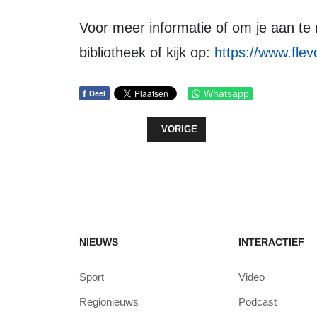
Voor meer informatie of om je aan te melden, bezoek de informatiebalie in de
bibliotheek of kijk op:
https://www.flev
f
Whatsapp
Deel
VORIG ARTIKEL: ZEEWOLDE VIERT
VORIGE
NIEUWS
INTERACTIEF
Sport
Video
Regionieuws
Podcast