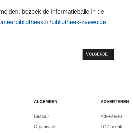
omeerbibliotheek.nl/bibliotheek-zeewolde
 80 JAAR VRIJHEID MET UITGEBREID 5 MEI-PROGRAMMA
VOLGENDE ARTIKEL: B
VOLGENDE
ALGEMEEN
ADVERTEREN
Bestuur
Adverteren
Organisatie
LOZ bereik