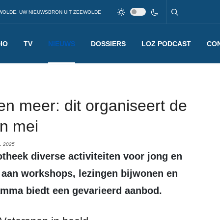
WOLDE, UW NIEUWSBRON UIT ZEEWOLDE
IO
TV
NIEUWS
DOSSIERS
LOZ PODCAST
CO
en meer: dit organiseert de
in mei
L 2025
aan workshops, lezingen bijwonen en
amma biedt een gevarieerd aanbod.