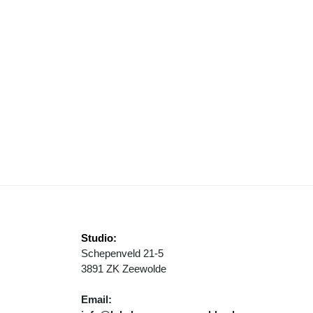
EWEGING IN ZEEWOLDER CENTRUM: VERSCHUIVINGEN ZONDER STR
Studio:
Schepenveld 21-5
3891 ZK Zeewolde
Email: