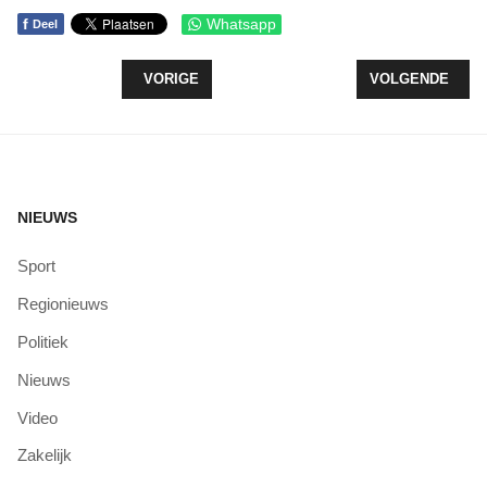
f
Whatsapp
Deel
VORIG ARTIKEL: WORKSHOP DIGITAAL DE ZOME
VOLGENDE ARTI
VORIGE
VOLGENDE
NIEUWS
Sport
Regionieuws
Politiek
Nieuws
Video
Zakelijk