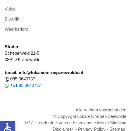
Video
Zakelijk
Weerbericht
Studio:
Schepenveld 21-5
3891 ZK Zeewolde
Email: info@lokaleomroepzeewolde.nl
085-0640737
+31 85 0640737
Alle rechten voorbehouden
© Copyright Lokale Omroep Zeewolde
LOZ is onderdeel van de Flevolandse Media Stichting
accessible
Disclaimer
-
Privacy Policy
-
Sitemap