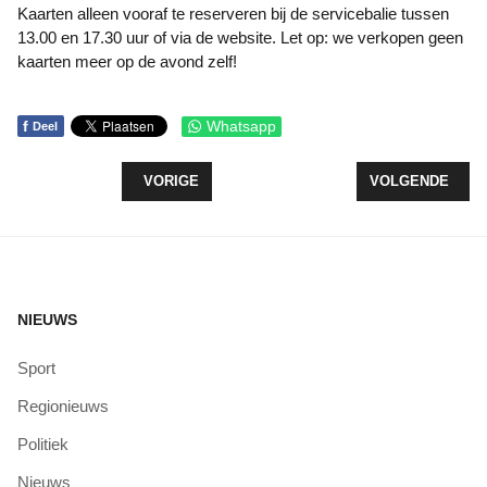
Kaarten alleen vooraf te reserveren bij de servicebalie tussen
13.00 en 17.30 uur of via de website. Let op: we verkopen geen
kaarten meer op de avond zelf!
f
Whatsapp
Deel
VORIG ARTIKEL: LEERLINGEN VAN BASISSCHOOL
VOLGENDE ARTI
VORIGE
VOLGENDE
NIEUWS
Sport
Regionieuws
Politiek
Nieuws