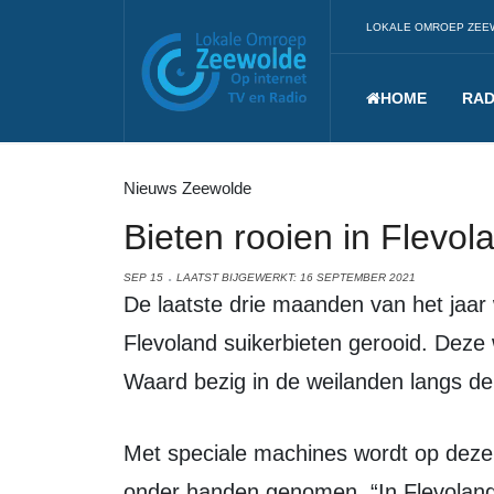
LOKALE OMROEP ZEE
HOME
RAD
Nieuws Zeewolde
Bieten rooien in Flevol
SEP 15
LAATST BIJGEWERKT: 16 SEPTEMBER 2021
De laatste drie maanden van het jaar worden in de polders van zuidelijk
Flevoland suikerbieten gerooid. Deze
Waard bezig in de weilanden langs d
Met speciale machines wordt op deze locatie een stuk land van zestien hectare
onder handen genomen. “In Flevoland