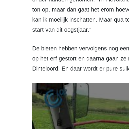
ton op, maar dan gaat het erom hoevee
kan ik moeilijk inschatten. Maar qua 
start van dit oogstjaar.”
De bieten hebben vervolgens nog een hele route af te leggen. “Ze worden hier
op het erf gestort en daarna gaan ze 
Dinteloord. En daar wordt er pure sui