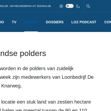
WOLDE, UW NIEUWSBRON UIT ZEEWOLDE
IO
TV
NIEUWS
DOSSIERS
LOZ PODCAST
CO
andse polders
 week zijn medewerkers van Loonbedrijf De
e Knarweg.
 halen we meestal tussen de 90 en 110