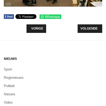
f
Whatsapp
Deel
VORIG ARTIKEL: OVER 'OUDEREN EN WONEN IN 
VOLGENDE ARTI
VORIGE
VOLGENDE
NIEUWS
Sport
Regionieuws
Politiek
Nieuws
Video