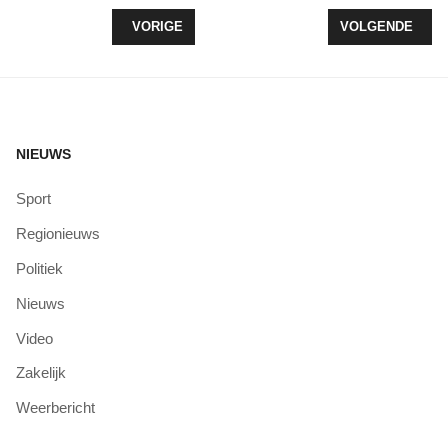
VORIG ARTIKEL: SLOOP SCHOOLGEBOUW ZEVEN
VOLGENDE ARTI
VORIGE
VOLGENDE
NIEUWS
Sport
Regionieuws
Politiek
Nieuws
Video
Zakelijk
Weerbericht