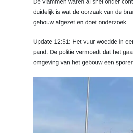
De vlammen waren al snel onder controle. De brandweer meldt dat nog niet
duidelijk is wat de oorzaak van de bra
gebouw afgezet en doet onderzoek.
Update 12:51: Het vuur woedde in een stapel hout aan de zijkant van het
pand. De politie vermoedt dat het gaa
omgeving van het gebouw een spore