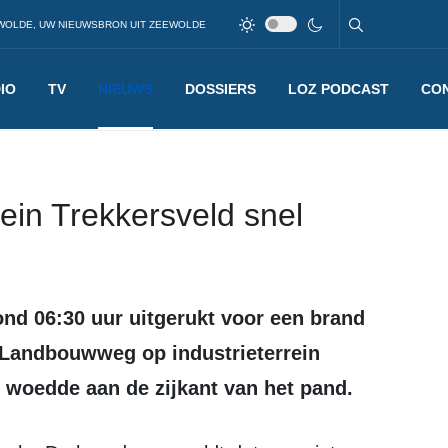
WOLDE, UW NIEUWSBRON UIT ZEEWOLDE
IO
TV
NIEUWS
DOSSIERS
LOZ PODCAST
CO
rein Trekkersveld snel
e Landbouwweg op industrieterrein
 woedde aan de zijkant van het pand.