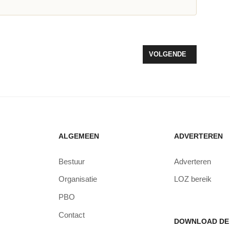
IJ ONDUIDELIJKE OMLEIDING GOOISEWEG
VOLGENDE ARTIKEL: LA
VOLGENDE
ALGEMEEN
ADVERTEREN
Bestuur
Adverteren
Organisatie
LOZ bereik
PBO
Contact
DOWNLOAD DE 