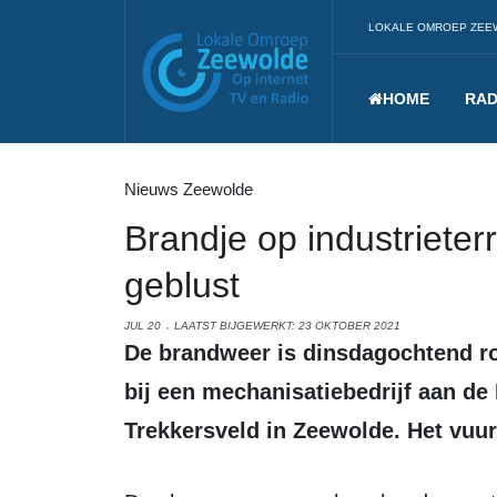
LOKALE OMROEP ZEE
HOME
RAD
Nieuws Zeewolde
Brandje op industrieter
geblust
JUL 20
LAATST BIJGEWERKT: 23 OKTOBER 2021
De brandweer is dinsdagochtend rond 06:30 uur uitgerukt voor een brand
bij een mechanisatiebedrijf aan d
Trekkersveld in Zeewolde. Het vuur