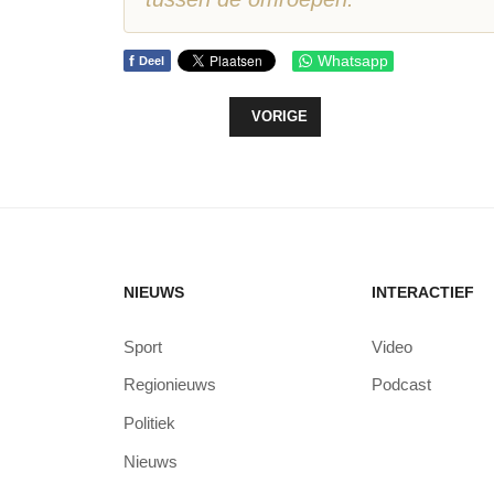
f
Whatsapp
Deel
VORIG ARTIKEL: SPOOKRIJDERS B
VORIGE
NIEUWS
INTERACTIEF
Sport
Video
Regionieuws
Podcast
Politiek
Nieuws