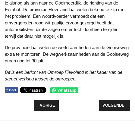
je alsnog afslaan naar de Gooimeerdijk, de richting van de
Eemhof. De provincie Flevoland laat weten bekend te zijn met
het probleem. Een woordvoerder vermoedt dat een
omvergereden rood-wit-paaltje ervoor gezorgd heeft dat
automobilisten ruimte zagen om er toch doorheen te rijden,
terwijl dat daar niet mogelijk is.
De provincie laat weten de werkzaamheden aan de Gooiseweg
extra te monitoren. De wegwerkzaamheden aan de Gooiseweg
duren nog tot 30 juli.
Dit is een bericht van Omroep Flevoland in het kader van de
samenwerking tussen de omroepen.
f
Whatsapp
Deel
VORIG ARTIKEL: KERKKLOK ZEEWOLDE OP HOL
VOLGENDE ARTI
VORIGE
VOLGENDE