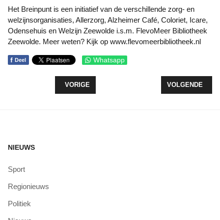
Het Breinpunt is een initiatief van de verschillende zorg- en
welzijnsorganisaties, Allerzorg, Alzheimer Café, Coloriet, Icare,
Odensehuis en Welzijn Zeewolde i.s.m. FlevoMeer Bibliotheek
Zeewolde. Meer weten? Kijk op www.flevomeerbibliotheek.nl
f
Whatsapp
Deel
VORIG ARTIKEL: NMFF FONDS ONDERSTEUNT 12 
VOLGENDE ARTI
VORIGE
VOLGENDE
NIEUWS
Sport
Regionieuws
Politiek