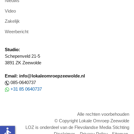
Nieuws
Video
Zakelijk
Weerbericht
Studio:
Schepenveld 21-5
3891 ZK Zeewolde
Email: info@lokaleomroepzeewolde.nl
085-0640737
+31 85 0640737
Alle rechten voorbehouden
© Copyright Lokale Omroep Zeewolde
LOZ is onderdeel van de Flevolandse Media Stichting
accessible
Disclaimer
-
Privacy Policy
-
Sitemap