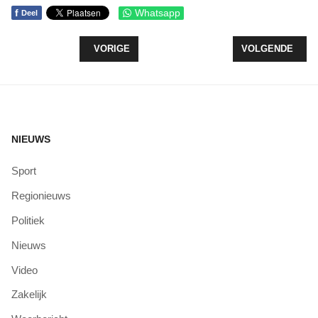
f
Whatsapp
Deel
VORIG ARTIKEL: BEWUSTWORDING ROND 'GELEG
VOLGENDE ARTI
VORIGE
VOLGENDE
NIEUWS
Sport
Regionieuws
Politiek
Nieuws
Video
Zakelijk