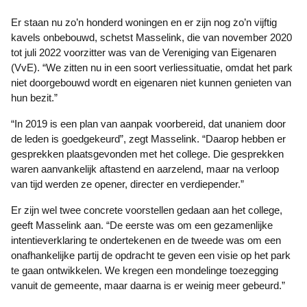
Er staan nu zo’n honderd woningen en er zijn nog zo’n vijftig
kavels onbebouwd, schetst Masselink, die van november 2020
tot juli 2022 voorzitter was van de Vereniging van Eigenaren
(VvE). “We zitten nu in een soort verliessituatie, omdat het park
niet doorgebouwd wordt en eigenaren niet kunnen genieten van
hun bezit.”
“In 2019 is een plan van aanpak voorbereid, dat unaniem door
de leden is goedgekeurd”, zegt Masselink. “Daarop hebben er
gesprekken plaatsgevonden met het college. Die gesprekken
waren aanvankelijk aftastend en aarzelend, maar na verloop
van tijd werden ze opener, directer en verdiepender.”
Er zijn wel twee concrete voorstellen gedaan aan het college,
geeft Masselink aan. “De eerste was om een gezamenlijke
intentieverklaring te ondertekenen en de tweede was om een
onafhankelijke partij de opdracht te geven een visie op het park
te gaan ontwikkelen. We kregen een mondelinge toezegging
vanuit de gemeente, maar daarna is er weinig meer gebeurd.”