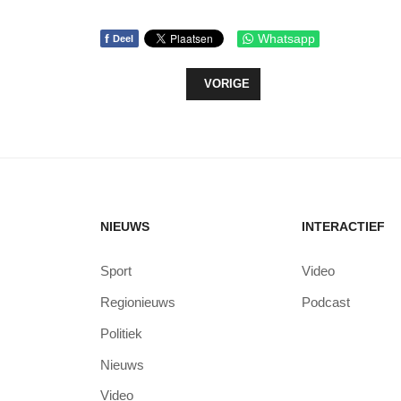
f
Whatsapp
Deel
VORIG ARTIKEL: BEKIJK HAVENKW
VORIGE
NIEUWS
INTERACTIEF
Sport
Video
Regionieuws
Podcast
Politiek
Nieuws
Video