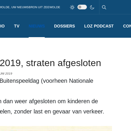
WOLDE, UW NIEUWSBRON UIT ZEEWOLDE
IO
TV
NIEUWS
DOSSIERS
LOZ PODCAST
CO
2019, straten afgesloten
UNI 2019
en dan weer afgesloten om kinderen de
elen, zonder last en gevaar van verkeer.