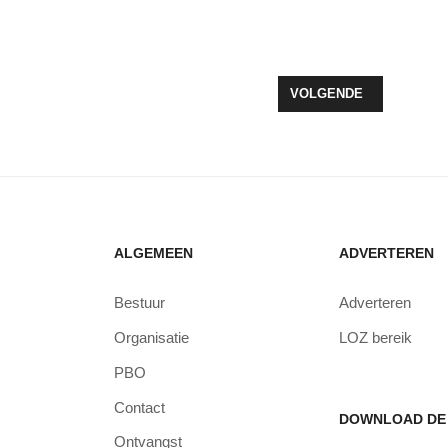
ARTIER EN SLUIZEN IN AANBOUW
VOLGENDE ARTIKEL: O
VOLGENDE
ALGEMEEN
ADVERTEREN
Bestuur
Adverteren
Organisatie
LOZ bereik
PBO
Contact
DOWNLOAD DE 
Ontvangst