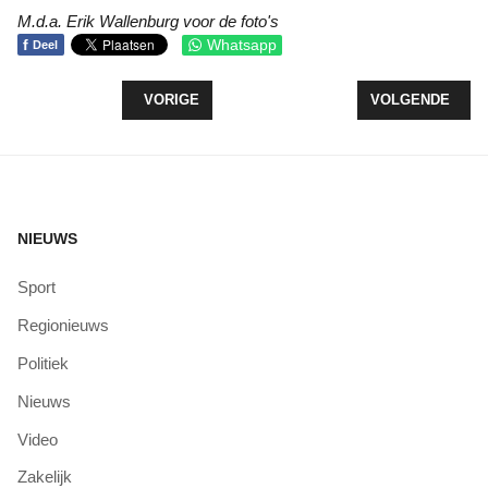
M.d.a. Erik Wallenburg voor de foto's
f
Whatsapp
Deel
VORIG ARTIKEL: 27 JANUARI LEZING ZINDIVIDU 
VOLGENDE ARTI
VORIGE
VOLGENDE
NIEUWS
Sport
Regionieuws
Politiek
Nieuws
Video
Zakelijk