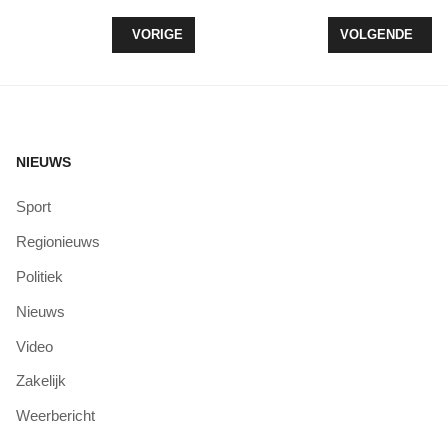
VORIG ARTIKEL: BLUE SEALS GEEFT OPEN REPET
VOLGENDE ARTI
VORIGE
VOLGENDE
NIEUWS
Sport
Regionieuws
Politiek
Nieuws
Video
Zakelijk
Weerbericht